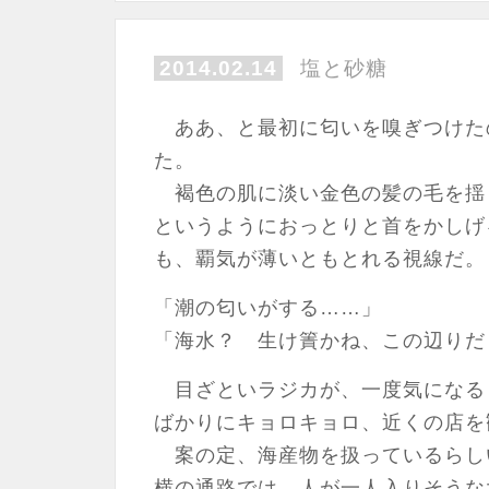
2014.02.14
塩と砂糖
ああ、と最初に匂いを嗅ぎつけた
た。
褐色の肌に淡い金色の髪の毛を揺
というようにおっとりと首をかしげ
も、覇気が薄いともとれる視線だ。
「潮の匂いがする……」
「海水？ 生け簀かね、この辺りだ
目ざといラジカが、一度気になる
ばかりにキョロキョロ、近くの店を
案の定、海産物を扱っているらし
横の通路では、人が一人入りそうな