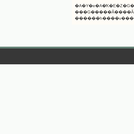
�A�Y�e�A�̕K�E�Z�G